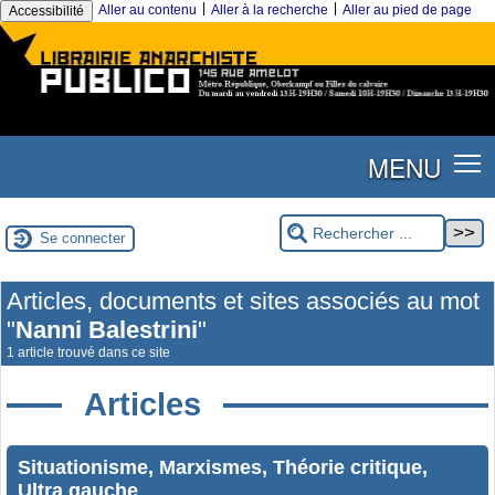
|
|
Aller au contenu
Aller à la recherche
Aller au pied de page
Accessibilité
MENU
Se connecter
Articles, documents et sites associés au mot
"
Nanni Balestrini
"
1 article trouvé dans ce site
Articles
Situationisme, Marxismes, Théorie critique,
Ultra gauche