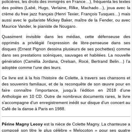
policières, les droits des immigrés en France…), fréquenta les textes
des poètes (Labé, Hugo, Verlaine, Rilke, Machado…), joua avec la
crème du free jazz français (Henri Texier, François Tusques…) mais
aussi avec le guitariste Mickey Baker, maître de la Fender, ou avec
Maurice Vander, le pianiste de Nougaro.
Quasiment invisible dans les médias, cette défenseuse des
opprimés a privilégié l’expression de libre-penseuse dans ses
disques (Ernest Pignon dessina plusieurs de ses pochettes) comme
dans ses prestations scéniques, sauvages et habitées. La nouvelle
génération (Camélia Jordana, Orelsan, Rocé, Bertrand Belin…) l’a
adoptée comme l’une des leurs.
Ce livre est à la fois l’histoire de Colette, à travers ses chansons et
des souvenirs familiaux, et de la reconquête de son œuvre pour en
faire connaître l’importance, jusqu’à l’édition en 2018 d’une
Anthologie en 10 CD. Outre de nombreux documents rares, le livre
s’accompagne d’un enregistrement inédit sur disque d’un concert au
Café de la danse à Paris en 1988.
Périne Magny Lecoy
est la nièce de Colette Magny. La chanteuse a
composé son titre le plus célèbre « Melocoton » pour ses quatre