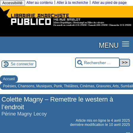
|
|
Aller au contenu
Aller à la recherche
Aller au pied de page
Accessibilité
MENU
Se connecter
Accueil
Poésies, Chansons, Musiques, Punk, Théâtres, Cinémas, Gravures, Arts, Surréa
Colette Magny – Remettre le western à
l’endroit
Périne Magny Lecoy
Article mis en ligne le
4 avril 2025
dernière modification le 10 avril 2025