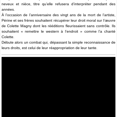
neveux et nièce, titre qu’elle refusera d’interpréter pendant des
années.
À l’occasion de l’anniversaire des vingt ans de la mort de l’artiste,
Périne et ses frères souhaitent récupérer leur droit moral sur l’œuvre
de Colette Magny dont les rééditions fleurissaient sans contrôle. Ils
souhaitent « remettre le western à l’endroit » comme l’a chanté
Colette.
Débute alors un combat qui, dépassant la simple reconnaissance de
leurs droits, est celui de leur réappropriation de leur tante.