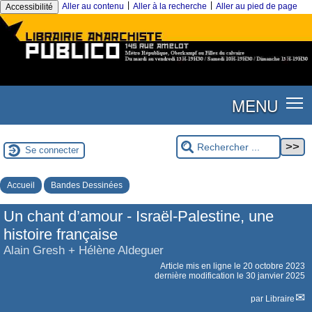
|
|
Aller au contenu
Aller à la recherche
Aller au pied de page
Accessibilité
MENU
Se connecter
Accueil
Bandes Dessinées
Un chant d’amour - Israël-Palestine, une
histoire française
Alain Gresh + Hélène Aldeguer
Article mis en ligne le
20 octobre 2023
dernière modification le 30 janvier 2025
par
Libraire