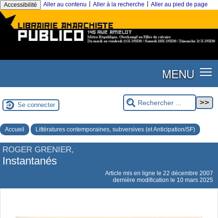
|
|
Aller au contenu
Aller à la recherche
Aller au pied de page
Accessibilité
MENU
Se connecter
Accueil
Littératures contemporaines, subversives (et Anticipation/SF)
ROGER GRENIER,
Instantanés
Article mis en ligne le
22 décembre 2007
dernière modification le 10 mars 2025