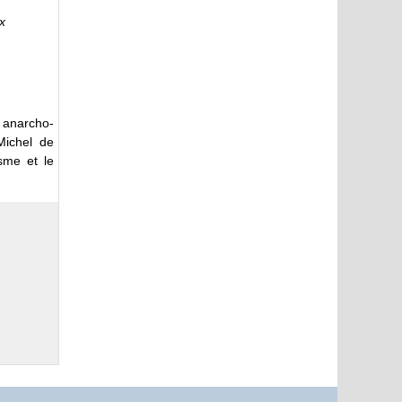
x
 anarcho-
Michel de
sme et le