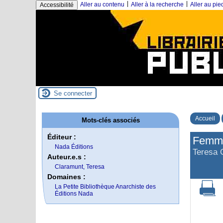
|
|
Aller au contenu
Aller à la recherche
Aller au pi
Accessibilité
Se connecter
Accueil
Mots-clés associés
Éditeur :
Femme
Nada Éditions
Teresa 
Auteur.e.s :
Claramunt, Teresa
Domaines :
La Petite Bibliothèque Anarchiste des
Éditions Nada