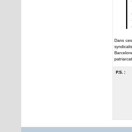
Dans ces 
syndical
Barcelon
patriarca
P.S. :