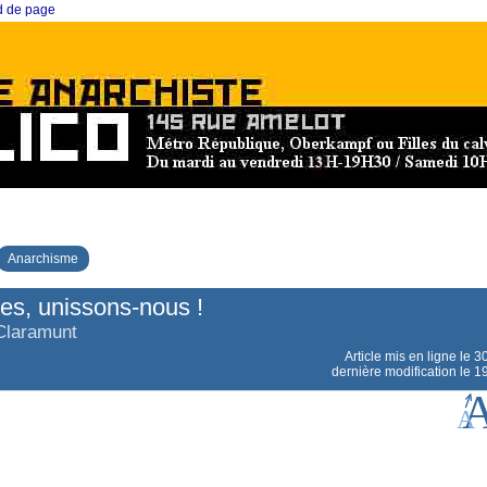
ed de page
Anarchisme
s, unissons-nous !
Claramunt
Article mis en ligne le
3
dernière modification le 1