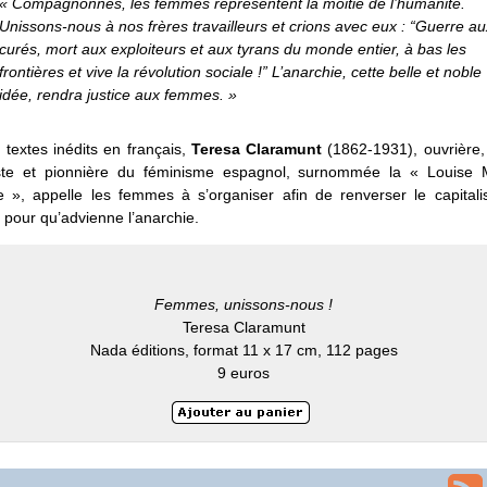
« Compagnonnes, les femmes représentent la moitié de l’humanité.
Unissons-nous à nos frères travailleurs et crions avec eux : “Guerre au
curés, mort aux exploiteurs et aux tyrans du monde entier, à bas les
frontières et vive la révolution sociale !” L’anarchie, cette belle et noble
idée, rendra justice aux femmes. »
textes inédits en français,
Teresa Claramunt
(1862-1931), ouvrière,
iste et pionnière du féminisme espagnol, surnommée la « Louise 
e », appelle les femmes à s’organiser afin de renverser le capitali
t pour qu’advienne l’anarchie.
Femmes, unissons-nous !
Teresa Claramunt
Nada éditions, format 11 x 17 cm, 112 pages
9 euros