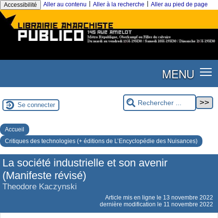
|
|
Aller au contenu
Aller à la recherche
Aller au pied de page
Accessibilité
MENU
Se connecter
Accueil
Critiques des technologies (+ éditions de L’Encyclopédie des Nuisances)
La société industrielle et son avenir
(Manifeste révisé)
Theodore Kaczynski
Article mis en ligne le
13 novembre 2022
dernière modification le 11 novembre 2022