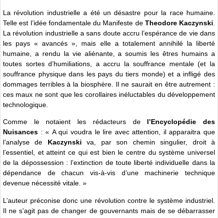
La révolution industrielle a été un désastre pour la race humaine.
Telle est l’idée fondamentale du Manifeste de
Theodore Kaczynski
.
La révolution industrielle a sans doute accru l’espérance de vie dans
les pays « avancés », mais elle a totalement annihilé la liberté
humaine, a rendu la vie aliénante, a soumis les êtres humains a
toutes sortes d’humiliations, a accru la souffrance mentale (et la
souffrance physique dans les pays du tiers monde) et a infligé des
dommages terribles à la biosphère. Il ne saurait en être autrement :
ces maux ne sont que les corollaires inéluctables du développement
technologique.
Comme le notaient les rédacteurs de
l’Encyclopédie des
Nuisances
: « A qui voudra le lire avec attention, il apparaitra que
l’analyse de
Kaczynski
va, par son chemin singulier, droit à
l’essentiel, et atteint ce qui est bien le centre du système universel
de la dépossession : l’extinction de toute liberté individuelle dans la
dépendance de chacun vis-à-vis d’une machinerie technique
devenue nécessité vitale. »
L’auteur préconise donc une révolution contre le système industriel.
Il ne s’agit pas de changer de gouvernants mais de se débarrasser