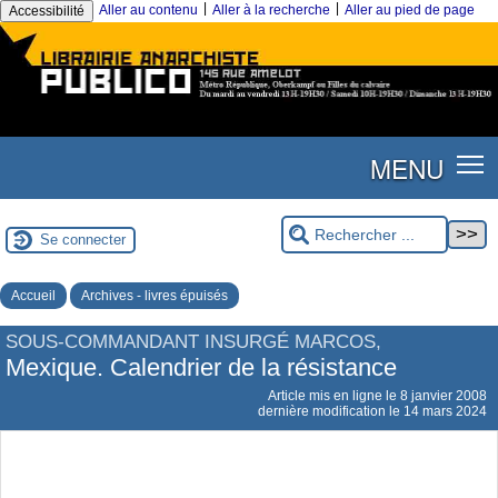
|
|
Aller au contenu
Aller à la recherche
Aller au pied de page
Accessibilité
MENU
Se connecter
Accueil
Archives - livres épuisés
SOUS-COMMANDANT INSURGÉ MARCOS,
Mexique. Calendrier de la résistance
Article mis en ligne le
8 janvier 2008
dernière modification le 14 mars 2024