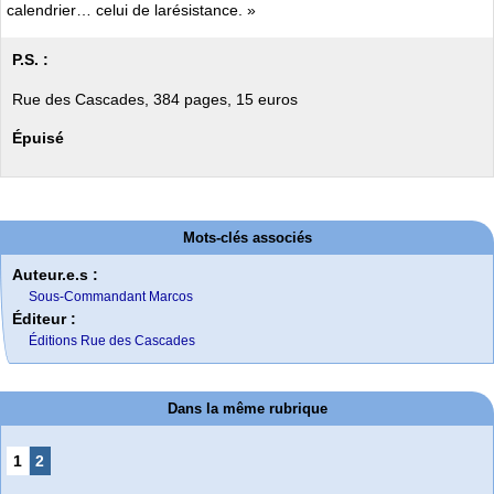
calendrier… celui de larésistance. »
P.S. :
Rue des Cascades, 384 pages, 15 euros
Épuisé
Mots-clés associés
Auteur.e.s :
Sous-Commandant Marcos
Éditeur :
Éditions Rue des Cascades
Dans la même rubrique
1
2