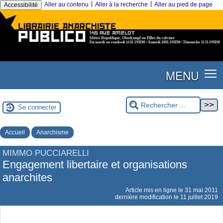
|
|
Aller au contenu
Aller à la recherche
Aller au pied de page
Accessibilité
MENU
Se connecter
Accueil
Anarchisme
MIMMO PUCCIARELLI
Engagement libertaire et organisations
anarchites
Article mis en ligne le
31 mai 2011
dernière modification le 11 juillet 2019