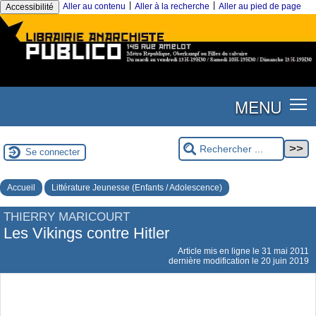
|
|
Aller au contenu
Aller à la recherche
Aller au pied de page
Accessibilité
MENU
Se connecter
Accueil
Littérature Jeunesse (Enfants / Adolescence)
THIERRY MARICOURT
Les Vikings contre Hitler
Article mis en ligne le
31 mai 2011
dernière modification le 20 juin 2019