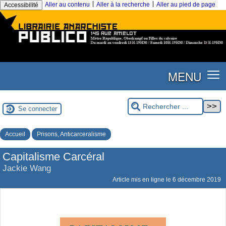
|
|
Aller au contenu
Aller à la recherche
Aller au pied de page
Accessibilité
MENU
Se connecter
Accueil
Prisons, Anticarceralisme
Capitalisme Carcéral
Jackie Wang
Article mis en ligne le
6 décembre 2019