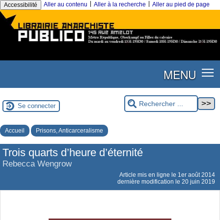
|
|
Aller au contenu
Aller à la recherche
Aller au pied de page
Accessibilité
MENU
Se connecter
Accueil
Prisons, Anticarceralisme
Trois quarts d’heure d’éternité
Rebecca Wengrow
Article mis en ligne le
1er août 2014
dernière modification le 20 juin 2019