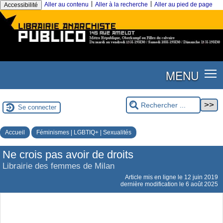
|
|
Aller au contenu
Aller à la recherche
Aller au pied de page
Accessibilité
MENU
Se connecter
Accueil
Féminismes | LGBTIQ+ | Sexualités
Ne crois pas avoir de droits
Librairie des femmes de Milan
Article mis en ligne le
12 juin 2019
dernière modification le 6 août 2025