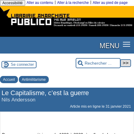
|
|
Aller au contenu
Aller à la recherche
Aller au pied de page
Accessibilité
MENU
Se connecter
Accueil
Antimilitarisme
Le Capitalisme, c’est la guerre
Nils Andersson
Article mis en ligne le
31 janvier 2021