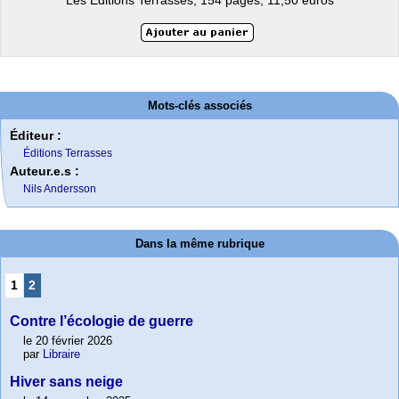
Les Éditions Terrasses, 154 pages, 11,50 euros
Mots-clés associés
Éditeur :
Éditions Terrasses
Auteur.e.s :
Nils Andersson
Dans la même rubrique
1
2
Contre l’écologie de guerre
le 20 février 2026
par
Libraire
Hiver sans neige