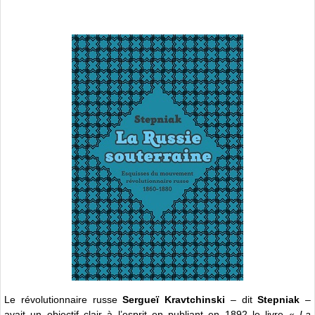
Le révolutionnaire russe
Sergueï Kravtchinski
– dit
Stepniak
–
avait un objectif clair à l’esprit en publiant en 1892 le livre «
La