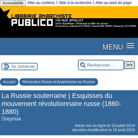
|
|
Aller au contenu
Aller à la recherche
Aller au pied de page
Accessibilité
MENU
Se connecter
Accueil
Révolution Russe et Anarchisme en Russie
La Russie souterraine | Esquisses du
mouvement révolutionnaire russe (1860-
1880)
Stepniak
Article mis en ligne le
18 juillet 2019
dernière modification le 19 août 2019