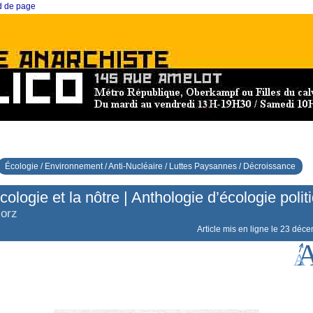
ed de page
Écologie / Environnement / Anti-Nucléaire / Luttes Paysannes / Décroissance
cologie et la nôtre | Anthologie d’écologie polit
orz
Article mis en ligne le
23 déce