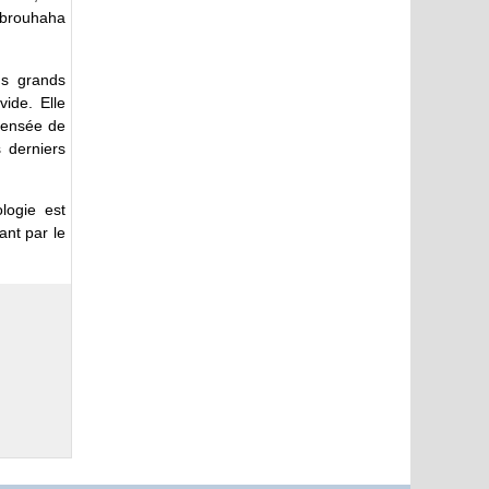
brouhaha
us grands
ide. Elle
 pensée de
s derniers
logie est
ant par le