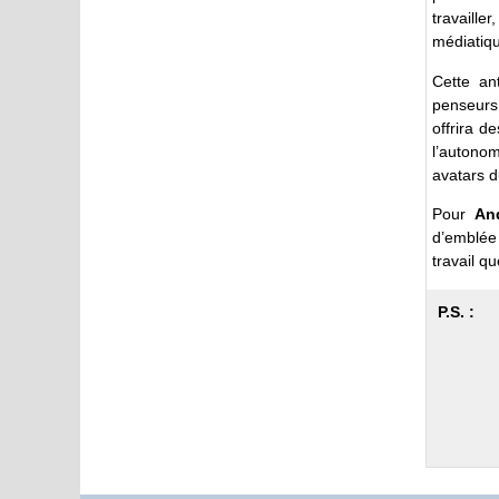
travail
médiatiq
Cette an
penseurs
offrira d
l’autonom
avatars d
Pour
An
d’emblée 
travail q
P.S. :