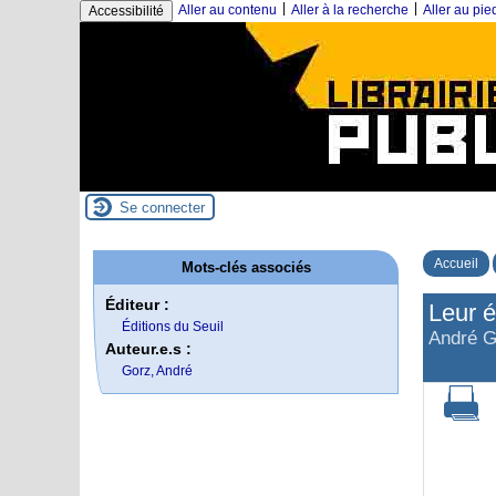
|
|
Aller au contenu
Aller à la recherche
Aller au pi
Accessibilité
Se connecter
Accueil
Mots-clés associés
Éditeur :
Leur é
Éditions du Seuil
André G
Auteur.e.s :
Gorz, André