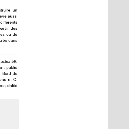
truire un
ivre aussi
ifférents
artir des
stes ou de
ncrée dans
raction59
,
ent publié
 Bord de
azac et C.
ospitalité