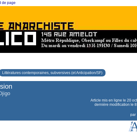
ed de page
Littératures contemporaines, subversives (et Anticipation/SF)
sion
Djigo
Article mis en ligne le
20 oc
dernière modification le 8
par