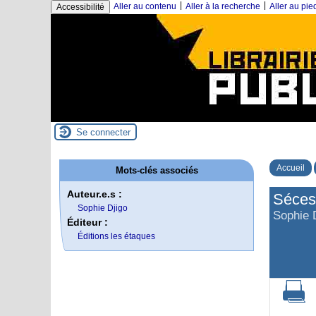
|
|
Aller au contenu
Aller à la recherche
Aller au pi
Accessibilité
Se connecter
Accueil
Mots-clés associés
Auteur.e.s :
Séces
Sophie Djigo
Sophie 
Éditeur :
Éditions les étaques