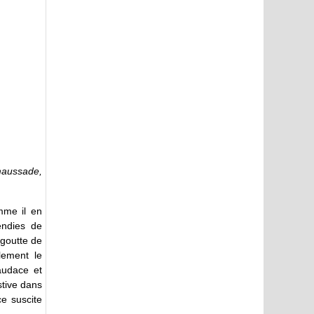
maussade,
mme il en
endies de
 goutte de
lement le
audace et
stive dans
ce suscite