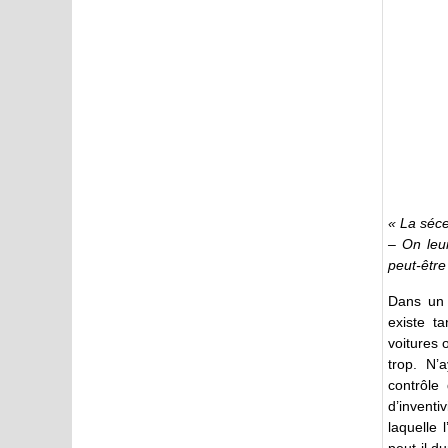
« La séces
– On leu
peut-être
Dans un 
existe t
voitures 
trop. N’
contrôle
d’inventi
laquelle 
peut-il du