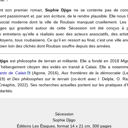
ant son premier roman,
Sophie Djigo
ne se contente pas de cons
nt passionnant et, par son écriture, de le rendre plausible. Elle nous l
 social moderne dont la ville de Roubaix manquait cruellement. Les d
ges qui gravitent autour de cette Sécession ont été conçus à p
entretiens qu’elle a réalisés avec des acteurs associatifs, des arti
itoyens, tous roubaisiens. Ce qu’il en ressort au final, c’est une ville a
é bien loin des clichés dont Roubaix souffre depuis des années.
jigo
est philosophe de terrain et militante. Elle a fondé en 2018
Mig
 d’hébergement citoyen des exilés en transit à Calais. Elle a notamm
ants de Calais
(Agone, 2016),
Aux frontières de la démocratie
(Le
019) et
Des philosophes sur le terrain
(co-écrit avec I. Delpla, O. R
 Créaphis, 2022). Ses recherches actuelles portent sur les pratiques d’h
idarités.
Sécession
Sophie Djigo
Éditions Les Étaques, format 14 x 21 cm, 300 pages