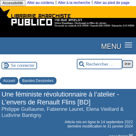
|
|
Aller au contenu
Aller à la recherche
Aller au pied de page
Accessibilité
MENU
Se connecter
Accueil
Bandes Dessinées
Une féministe révolutionnaire à l’atelier -
L’envers de Renault Flins [BD]
Philippe Guillaume, Fabienne Lauret, Elena Vieillard &
Ludivine Bantigny
Article mis en ligne le
14 septembre 2022
dernière modification le 31 janvier 2024