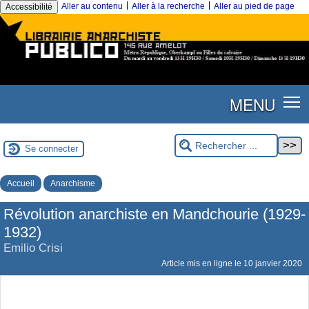
|
|
Aller au contenu
Aller à la recherche
Aller au pied de page
Accessibilité
MENU
Se connecter
Accueil
Anarchisme
Révolution anarchiste en Mandchourie (1929-
1932)
Emilio Crisi
Article mis en ligne le
10 janvier 2020