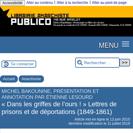
|
|
Aller au contenu
Aller à la recherche
Aller au pied de page
Accessibilité
MENU
Se connecter
Accueil
Anarchisme
MICHEL BAKOUNINE, PRÉSENTATION ET
ANNOTATION PAR ÉTIENNE LESOURD
« Dans les griffes de l’ours ! » Lettres de
prisons et de déportations (1849-1861)
Article mis en ligne le
12 juin 2010
dernière modification le 11 juillet 2019