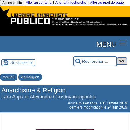
|
|
Aller au contenu
Aller à la recherche
Aller au pied de page
Accessibilité
MENU
Se connecter
Accueil
Antireligion
Anarchisme & Religion
Lara Apps et Alexandre Christoyannopoulos
Article mis en ligne le
15 janvier 2019
dernière modification le 24 juin 2019