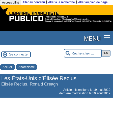
|
|
Aller au contenu
Aller à la recherche
Aller au pied de page
Accessibilité
MENU
Se connecter
Accueil
Anarchisme
Les États-Unis d’Élisée Reclus
Élisée Reclus, Ronald Creagh
Article mis en ligne le
19 mai 2019
dernière modification le 19 août 2019