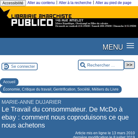
|
|
Aller au contenu
Aller à la recherche
Aller au pied de page
Accessibilité
MENU
Se connecter
Accueil
Économie, Critique du travail, Gentrification, Société, Métiers du Livre
MARIE-ANNE DUJARIER
Le Travail du consommateur. De McDo à
ebay : comment nous coproduisons ce que
nous achetons
Article mis en ligne le
13 mars 2010
dernière modification le 8 juillet 2019