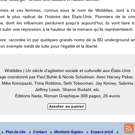
es et ces femmes, connus sous le nom de Wobblies, sont à l’o
t le plus radical de l’histoire des États-Unis. Pionniers de la cont
e, dont les influences perdurent jusqu’à aujourd’hui, ils vont faire t
t subir une répression à la hauteur de la menace qu’ils représentaient.
toire, racontée ici par quelques grands noms de la BD underground am
un exemple inédit de lutte pour l’égalité et la liberté.
Wobblies | Un siècle d’agitation sociale et culturelle aux États-Unis
ge coordonné par Paul Buhle & Nicole Schulman. Avec Harvey Pekar,
, Mike Konopacki, Trina Robbins, Seth Tobocman, Jay Kinney, Sabrina 
Jeffrey Lewis, Sharon Rudahl, etc.
Éditions Nada, Roman Graphique 308 pages, 26 euros
Plan du site
Contact
Mentions légales
Espace privé