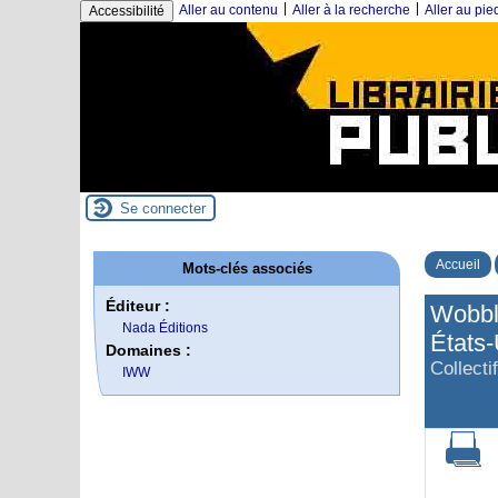
|
|
Aller au contenu
Aller à la recherche
Aller au pi
Accessibilité
Se connecter
Accueil
Mots-clés associés
Éditeur :
Wobbli
Nada Éditions
États-
Domaines :
Collectif
IWW