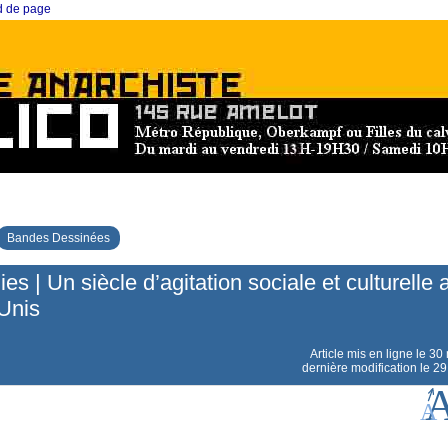
ed de page
Bandes Dessinées
es | Un siècle d’agitation sociale et culturelle 
Unis
Article mis en ligne le
30 
dernière modification le 29