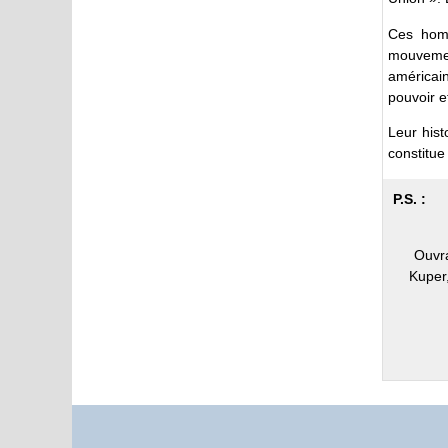
Ces homm
mouvemen
américain
pouvoir e
Leur his
constitue 
P.S. :
Ouvra
Kuper