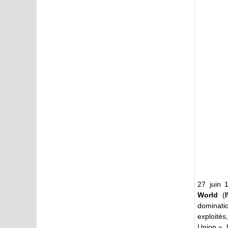
27 juin 
World
(
dominatio
exploité
Union ». L