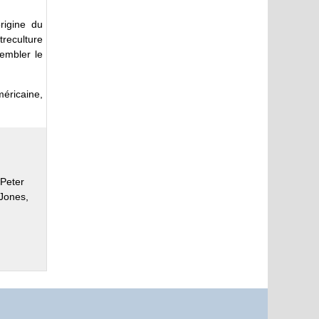
rigine du
reculture
rembler le
éricaine,
 Peter
Jones,