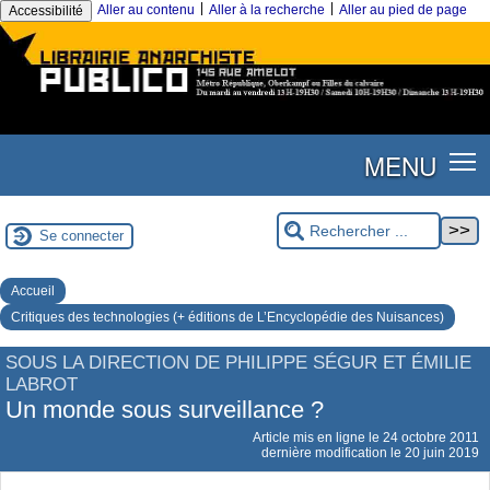
|
|
Aller au contenu
Aller à la recherche
Aller au pied de page
Accessibilité
MENU
Se connecter
Accueil
Critiques des technologies (+ éditions de L’Encyclopédie des Nuisances)
SOUS LA DIRECTION DE PHILIPPE SÉGUR ET ÉMILIE
LABROT
Un monde sous surveillance ?
Article mis en ligne le
24 octobre 2011
dernière modification le 20 juin 2019