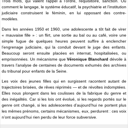
Trois mots, qui valent rappel à l’ordre, réquisitoire, sanction. Ou
comment le langage, le système éducatif, la psychiatrie et l’institution
judiciaire construisent le féminin, en lui opposant des contre-
modèles.
Dans les années 1950 et 1960, une adolescente a tôt fait de virer
« mauvaise fille » : un flirt, une sortie au bal ou au café, voire une
simple fugue de quelques heures peuvent suffire à enclencher
l’engrenage judiciaire, qui la conduit devant le juge des enfants.
Beaucoup seront ensuite placées en internat, hospitalisées, ou
emprisonnées. Un mécanisme que
Véronique Blanchard
dévoile à
travers l’analyse de centaines de documents exhumés des archives
du tribunal pour enfants de la Seine.
Les voix des jeunes filles qui en surgissent racontent autant de
trajectoires brisées, de rêves réprimés — et de révoltes indomptées.
Elles nous plongent dans les coulisses de la fabrique du genre et
des inégalités. Car si les lois ont évolué, si les regards portés sur le
genre ont changé, si les adolescentes d’aujourd’hui ne portent plus
les mêmes prénoms, certains mécanismes, eux, perdurent : ces voix
n’ont aujourd’hui rien perdu de leur force subversive.