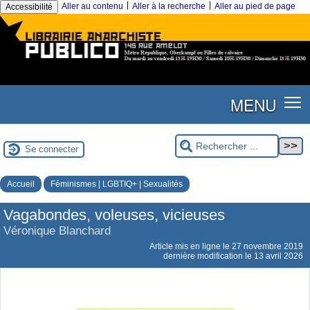
|
|
Aller au contenu
Aller à la recherche
Aller au pied de page
Accessibilité
MENU
Se connecter
Accueil
Féminismes | LGBTIQ+ | Sexualités
Vagabondes, voleuses, vicieuses
Véronique Blanchard
Article mis en ligne le
27 novembre 2019
dernière modification le 13 avril 2026