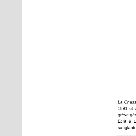
La Chass
1891 et 
grève gén
Écrit à 
sanglant