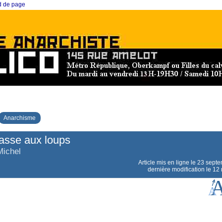
ed de page
Anarchisme
asse aux loups
Michel
Article mis en ligne le
23 septe
dernière modification le 1