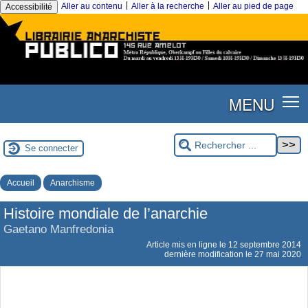
|
|
Aller au contenu
Aller à la recherche
Aller au pied de page
Accessibilité
MENU
Se connecter
Accueil
Anarchisme
Histoire mondiale de l’anarchie
Gaetano Manfredonia
Article mis en ligne le
12 septembre 2014
dernière modification le 27 mai 2020