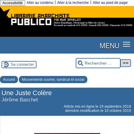
|
|
Aller au contenu
Aller à la recherche
Aller au pied de page
Accessibilité
MENU
Se connecter
Accueil
Mouvements ouvrier, syndical et social
Une Juste Colère
Jérôme Baschet
Article mis en ligne le
19 septembre 2019
dernière modification le 10 octobre 2019