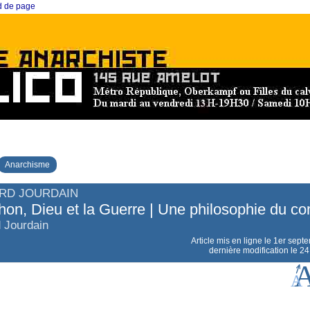
ed de page
Anarchisme
RD JOURDAIN
on, Dieu et la Guerre | Une philosophie du c
 Jourdain
Article mis en ligne le
1er sept
dernière modification le 24