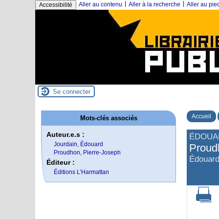
|
|
Aller au contenu
Aller à la recherche
Aller au pi
Accessibilité
Se connecter
Accueil
Mots-clés associés
Auteur.e.s :
ÉDOUA
Jourdain, Édouard
Proudh
Proudhon, Pierre-Joseph
Édouard
Éditeur :
Éditions L’Harmattan