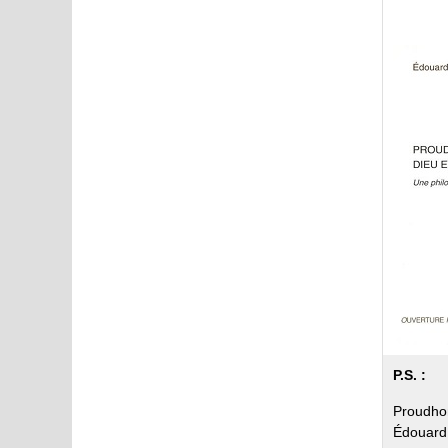
P.S. :
Proudhon
Édouard 