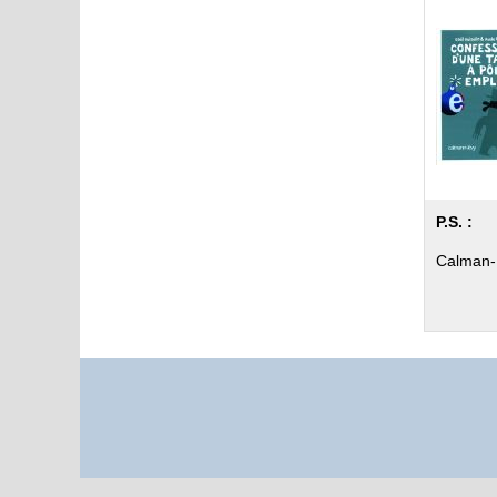
P.S. :
Calman-