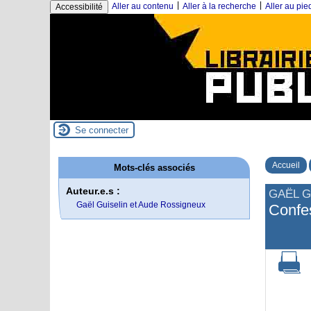
|
|
Aller au contenu
Aller à la recherche
Aller au pi
Accessibilité
Se connecter
Accueil
Mots-clés associés
Auteur.e.s :
GAËL G
Gaël Guiselin et Aude Rossigneux
Confes