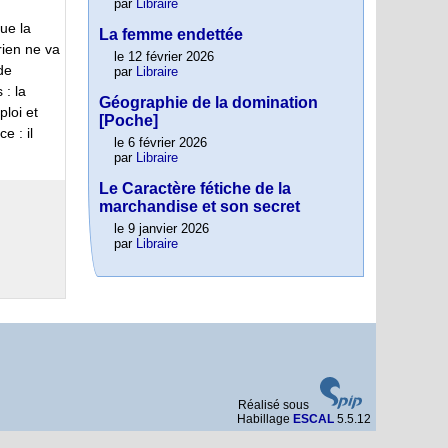
par
Libraire
que la
La femme endettée
rien ne va
le 12 février 2026
de
par
Libraire
 : la
Géographie de la domination
ploi et
[Poche]
e : il
le 6 février 2026
par
Libraire
Le Caractère fétiche de la
marchandise et son secret
le 9 janvier 2026
par
Libraire
Réalisé sous
Habillage
ESCAL
5.5.12