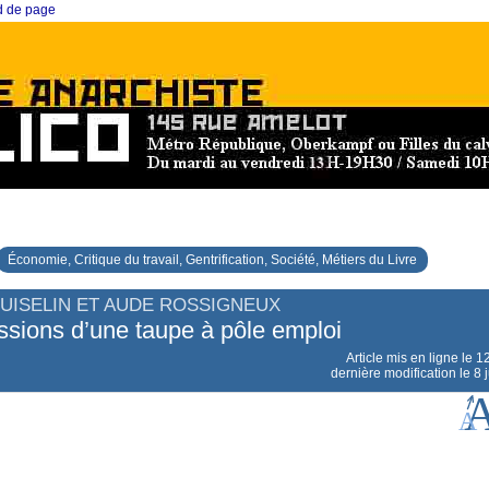
ed de page
Économie, Critique du travail, Gentrification, Société, Métiers du Livre
UISELIN ET AUDE ROSSIGNEUX
sions d’une taupe à pôle emploi
Article mis en ligne le
12
dernière modification le 8 j