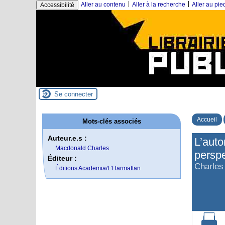
|
|
Aller au contenu
Aller à la recherche
Aller au pi
Accessibilité
Se connecter
Accueil
Mots-clés associés
Auteur.e.s :
L’auto
Macdonald Charles
perspe
Éditeur :
Charles
Éditions Academia/L’Harmattan