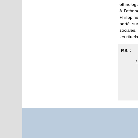
ethnologu
à l’ethn
Philippin
porté su
sociales,
les ritue
P.S. :
L