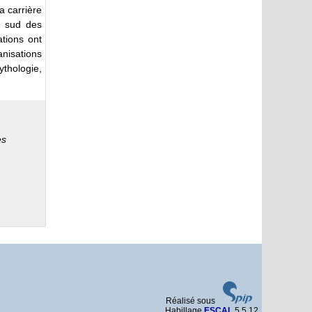
a carrière
u sud des
ations ont
nisations
ythologie,
es
Réalisé sous
Habillage
ESCAL
5.5.12