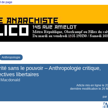
ed de page
Anthropologie
rité sans le pouvoir – Anthropologie critique,
ctives libertaires
 Macdonald
Article mis en ligne le
20
dernière modification le 26 f
par