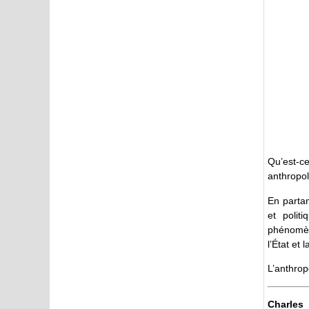
Qu’est-c
anthropol
En partan
et polit
phénomèn
l’État et 
L’anthropo
Charles