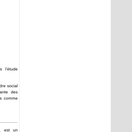
s l’étude
dre social
rante des
les comme
, est un