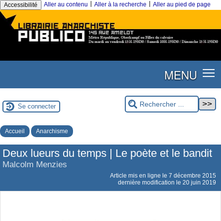
|
|
Aller au contenu
Aller à la recherche
Aller au pied de page
Accessibilité
MENU
Se connecter
Accueil
Anarchisme
Deux lueurs du temps | Le poète et le bandit
Malcolm Menzies
Article mis en ligne le
7 décembre 2015
dernière modification le 20 juin 2019