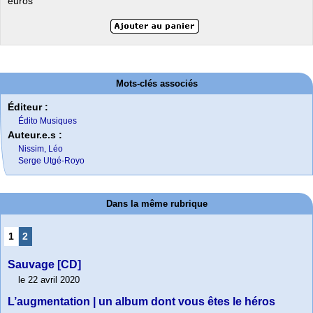
euros
Mots-clés associés
Éditeur :
Édito Musiques
Auteur.e.s :
Nissim, Léo
Serge Utgé-Royo
Dans la même rubrique
1
2
Sauvage [CD]
le 22 avril 2020
L’augmentation | un album dont vous êtes le héros