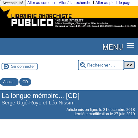
|
|
Aller au contenu
Aller à la recherche
Aller au pied de page
Accessibilité
MENU
Se connecter
Accueil
CD
La longue mémoire... [CD]
Serge Utgé-Royo et Léo Nissim
Article mis en ligne le
21 décembre 2018
dernière modification le 27 juin 2019