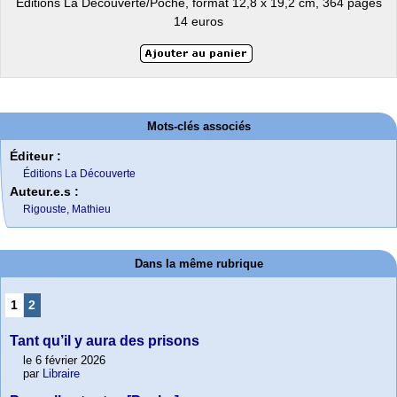
Éditions La Découverte/Poche, format 12,8 x 19,2 cm, 364 pages
14 euros
Mots-clés associés
Éditeur :
Éditions La Découverte
Auteur.e.s :
Rigouste, Mathieu
Dans la même rubrique
1
2
Tant qu’il y aura des prisons
le 6 février 2026
par
Libraire