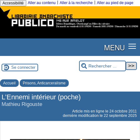
|
|
Aller au contenu
Aller à la recherche
Aller au pied de page
Accessibilité
MENU
Se connecter
Accueil
Prisons, Anticarceralisme
L’Ennemi intérieur (poche)
Mathieu Rigouste
Article mis en ligne le
24 octobre 2011
dernière modification le 22 septembre 2025