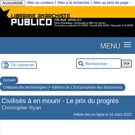
|
|
Aller au contenu
Aller à la recherche
Aller au pied de page
Accessibilité
MENU
Se connecter
Accueil
Critiques des technologies (+ éditions de L’Encyclopédie des Nuisances)
Civilisés à en mourir - Le prix du progrès
Christopher Ryan
Article mis en ligne le
31 mars 2022