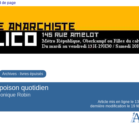
ed de page
Archives - livres épuisés
poison quotidien
onique Robin
Article mis en ligne le
13
dernière modification le 19 f