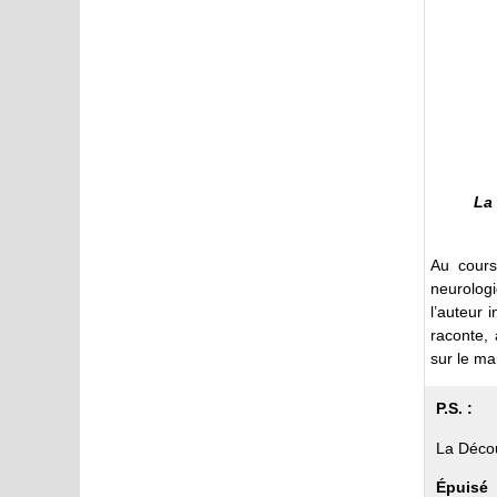
La 
Au cours
neurolog
l’auteur 
raconte, 
sur le ma
P.S. :
La Décou
Épuisé