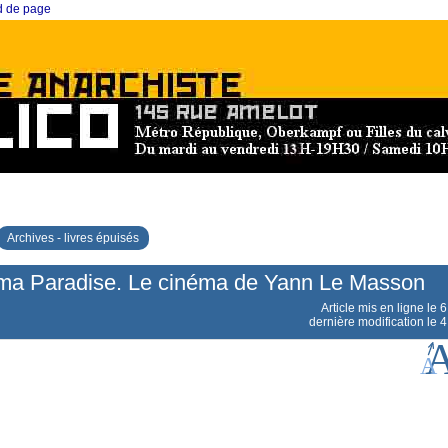
ed de page
Archives - livres épuisés
ma Paradise. Le cinéma de Yann Le Masson
Article mis en ligne le
6
dernière modification le 4