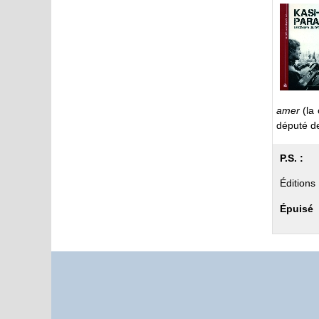
amer
(la
député de
P.S. :
Éditions
Épuisé