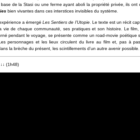
base de la Stasi ou une ferme ayant aboli la propriété privée, ils ont
ies
bien vivantes dans ces interstices invisibles du système.
 expérience a émergé
Les Sentiers de l’Utopie
. Le texte est un récit cap
la vie de chaque communauté, ses pratiques et son histoire. Le film,
tourné pendant le voyage, se présente comme un road-movie poétique s
 Les personnages et les lieux circulent du livre au film et, pas à pas
dans la brèche du présent, les scintillements d’un autre avenir possible.
↓↓↓
(1h48)