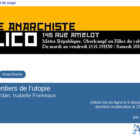
ed de page
Anarchisme
ntiers de l’utopie
rdan, Isabelle Fremeaux
Article mis en ligne le
6 déce
dernière modification le 2
par