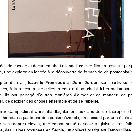
 récit de voyage et documentaire fictionnel, ce livre-film propose un périp
e, une exploration lancée à la découverte de formes de vie postcapitali
près d’un an,
Isabelle Fremeaux
et
John Jordan
sont partis sur 
es, à la rencontre de celles et ceux qui ont choisi, ici et maintenant
t. Ils ont partagé d’autres manières d’aimer et de manger, de pr
r, de décider des choses ensemble et de se rebeller.
n « Camp Climat » installé illégalement aux abords de l’aéroport d
un hameau squatté par des punks cévenols, en passant par une école a
r ses propres élèves, une communauté agricole anglaise à très faib
e, des usines occupées en Serbie, un collectif pratiquant l’amour libr