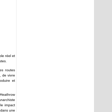
le réel et
stes.
les routes
, de vivre
oduire et
’Heathrow
narchiste
le impact
e dans une