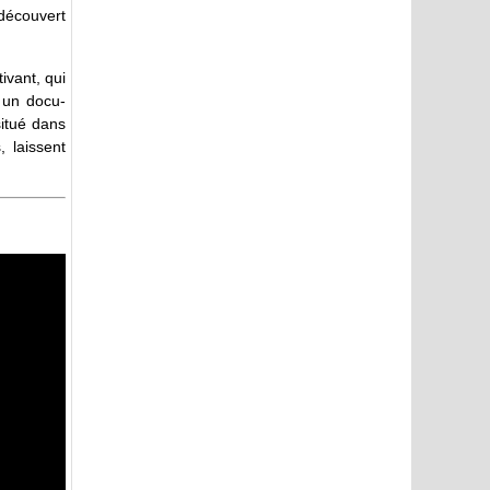
 découvert
tivant, qui
 un docu-
itué dans
, laissent