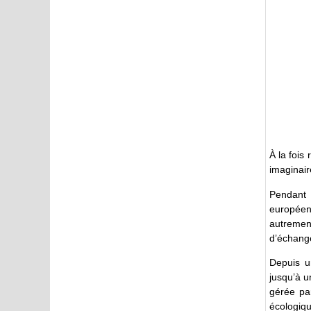
À la fois
imaginair
Pendant 
européenn
autremen
d’échange
Depuis u
jusqu’à 
gérée pa
écologiqu