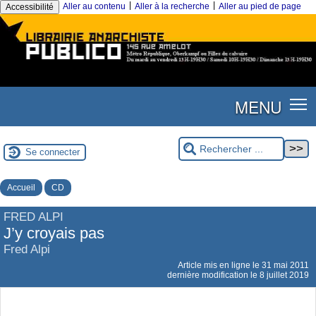
|
|
Aller au contenu
Aller à la recherche
Aller au pied de page
Accessibilité
MENU
Se connecter
Accueil
CD
FRED ALPI
J’y croyais pas
Fred Alpi
Article mis en ligne le
31 mai 2011
dernière modification le 8 juillet 2019