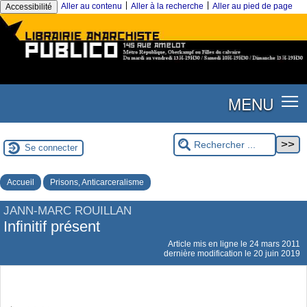
|
|
Aller au contenu
Aller à la recherche
Aller au pied de page
Accessibilité
MENU
Se connecter
Accueil
Prisons, Anticarceralisme
JANN-MARC ROUILLAN
Infinitif présent
Article mis en ligne le
24 mars 2011
dernière modification le 20 juin 2019