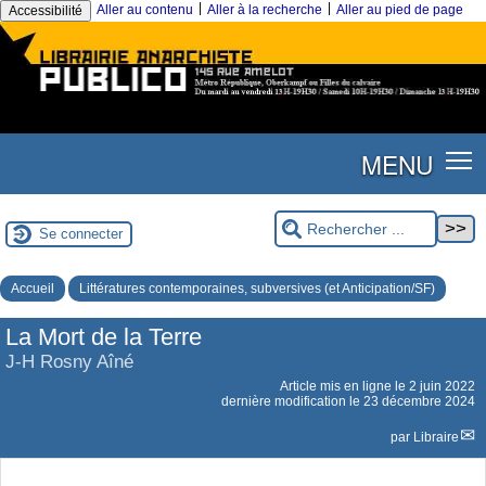
|
|
Aller au contenu
Aller à la recherche
Aller au pied de page
Accessibilité
MENU
Se connecter
Accueil
Littératures contemporaines, subversives (et Anticipation/SF)
La Mort de la Terre
J-H Rosny Aîné
Article mis en ligne le
2 juin 2022
dernière modification le 23 décembre 2024
par
Libraire