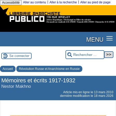
|
|
Aller au contenu
Aller à la recherche
Aller au pied de page
Accessibilité
MENU
Se connecter
Accueil
Révolution Russe et Anarchisme en Russie
Mémoires et écrits 1917-1932
Nestor Makhno
Article mis en ligne le
13 mars 2010
dernière modification le 18 mars 2026