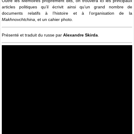
Outre les Mémoires proprement dits, on trouvera ici les principaux
articles politiques qu’il écrivit ainsi qu’un grand nombre de
documents relatifs à l’histoire et à l’organisation de la
Makhnovchtchina
, et un cahier photo.
Présenté et traduit du russe par
Alexandre Skirda
.