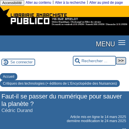
|
|
Aller au contenu
Aller à la recherche
Aller au pied de page
Accessibilité
MENU
Se connecter
Accueil
Critiques des technologies (+ éditions de L’Encyclopédie des Nuisances)
Faut-il se passer du numérique pour sauver
la planète ?
Cédric Durand
Article mis en ligne le
14 mars 2025
dernière modification le 24 mars 2025