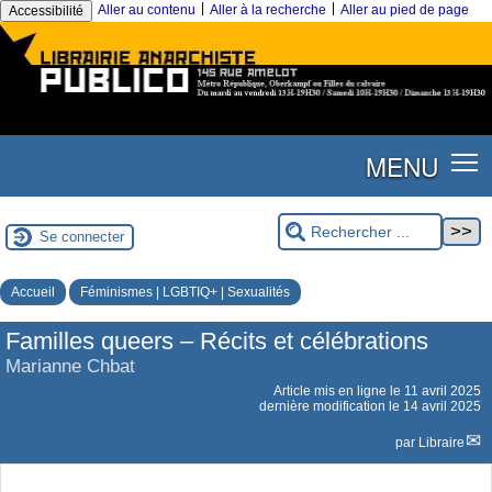
|
|
Aller au contenu
Aller à la recherche
Aller au pied de page
Accessibilité
MENU
Se connecter
Accueil
Féminismes | LGBTIQ+ | Sexualités
Familles queers – Récits et célébrations
Marianne Chbat
Article mis en ligne le
11 avril 2025
dernière modification le 14 avril 2025
par
Libraire