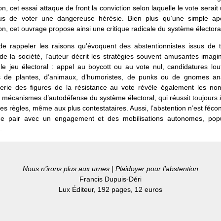
on, cet essai attaque de front la conviction selon laquelle le vote serait
fus de voter une dangereuse hérésie. Bien plus qu’une simple ap
ion, cet ouvrage propose ainsi une critique radicale du système électora
de rappeler les raisons qu’évoquent des abstentionnistes issus de t
e la société, l’auteur décrit les stratégies souvent amusantes imag
 le jeu électoral : appel au boycott ou au vote nul, candidatures lo
es de plantes, d’animaux, d’humoristes, de punks ou de gnomes ana
lerie des figures de la résistance au vote révèle également les no
 mécanismes d’autodéfense du système électoral, qui réussit toujours
es règles, même aux plus contestataires. Aussi, l’abstention n’est féco
de pair avec un engagement et des mobilisations autonomes, popu
.
Nous n’irons plus aux urnes | Plaidoyer pour l’abstention
Francis Dupuis-Déri
Lux Éditeur, 192 pages, 12 euros