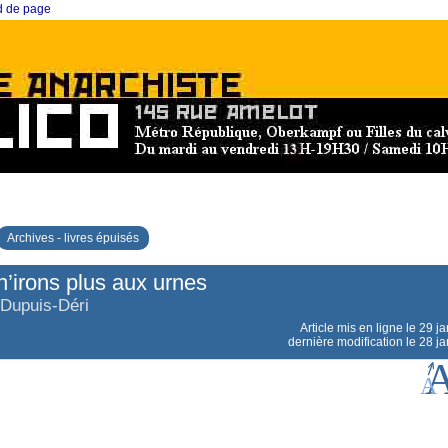
ed de page
Archives - livres épuisés
’irons plus aux urnes
 Dupuis-Déri
Article mis en ligne le
29 ja
dernière modification le 28 j