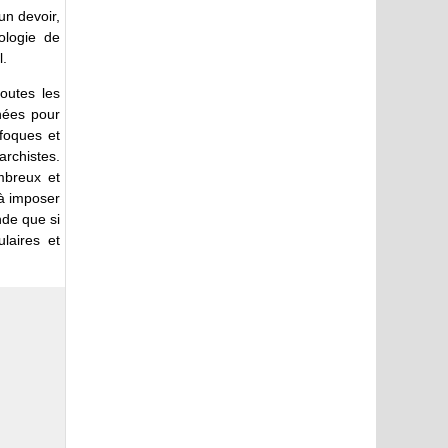
 un devoir,
ologie de
l.
outes les
inées pour
ufoques et
rchistes.
mbreux et
 à imposer
nde que si
laires et