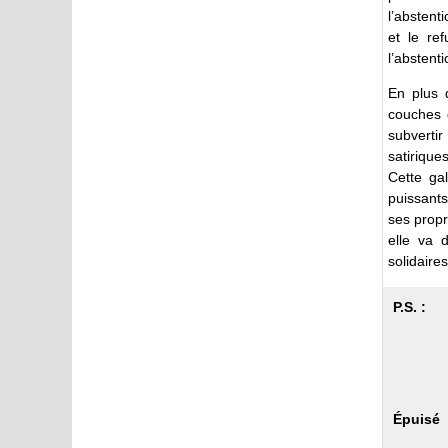
l’abstenti
et le re
l’abstent
En plus 
couches d
subvertir
satiriqu
Cette ga
puissants
ses propr
elle va 
solidaires
P.S. :
Épuisé