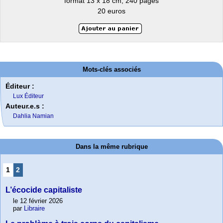
format 13 x 18 cm, 240 pages
20 euros
Mots-clés associés
Éditeur :
Lux Éditeur
Auteur.e.s :
Dahlia Namian
Dans la même rubrique
1
2
L’écocide capitaliste
le 12 février 2026
par
Libraire