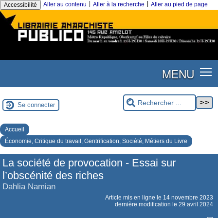
|
|
Aller au contenu
Aller à la recherche
Aller au pied de page
Accessibilité
MENU
Se connecter
Accueil
Économie, Critique du travail, Gentrification, Société, Métiers du Livre
La société de provocation - Essai sur
l’obscénité des riches
Dahlia Namian
Article mis en ligne le
14 novembre 2023
dernière modification le 29 avril 2024