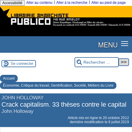
|
|
Aller au contenu
Aller à la recherche
Aller au pied de page
Accessibilité
MENU
Se connecter
Accueil
Économie, Critique du travail, Gentrification, Société, Métiers du Livre
JOHN HOLLOWAY
Crack capitalism. 33 thèses contre le capital
John Holloway
Article mis en ligne le
20 octobre 2012
dernière modification le 8 juillet 2019