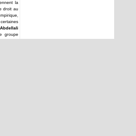
ennent la
e droit au
empirique,
 certaines
Abdellali
re groupe
la société
ssance des
age de la
é, question
s toujours