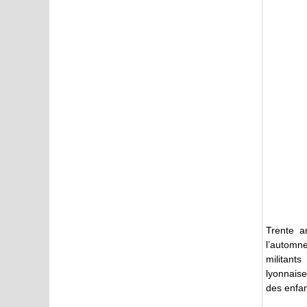
Trente a
l’automne
militant
lyonnaise
des enfan