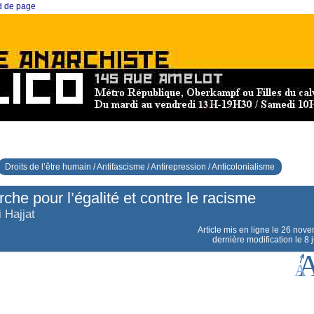
ed de page
Droits de l’être humain / Antifascisme / Antirepression / Anticolonialisme
che pour l’égalité et contre le racisme
i Hajjat
Article mis en ligne le
26 nove
dernière modification le 8 j