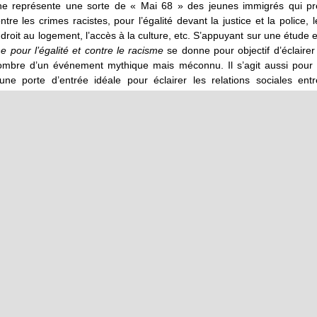
e représente une sorte de « Mai 68 » des jeunes immigrés qui pr
ntre les crimes racistes, pour l’égalité devant la justice et la police, l
le droit au logement, l’accès à la culture, etc. S’appuyant sur une étude 
 pour l’égalité et contre le racisme
se donne pour objectif d’éclairer
ombre d’un événement mythique mais méconnu. Il s’agit aussi pour
ne porte d’entrée idéale pour éclairer les relations sociales ent
majoritaire et groupes minoritaires, au travers d’enjeux cruciaux pour 
ère : légitimité de la présence des immigrés sur le territoire, reconnai
s policières violentes, recrudescence des crimes racistes, pass
violente à l’action collective non-violente, politisation des jeunes de cit
niale, construction du « problème musulman », etc.
e de la Marche constitue un puissant révélateur de ces enjeux politique
é.
e pour l’égalité et contre le racisme
i Hajjat, Éditions Amsterdam, 264 pages, 14 euros