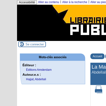
|
|
Aller au contenu
Aller à la recherche
Aller au pi
Accessibilité
Se connecter
Accueil
Mots-clés associés
Éditeur :
La Mar
Éditions Amsterdam
Abdellal
Auteur.e.s :
Hajjat, Abdellali