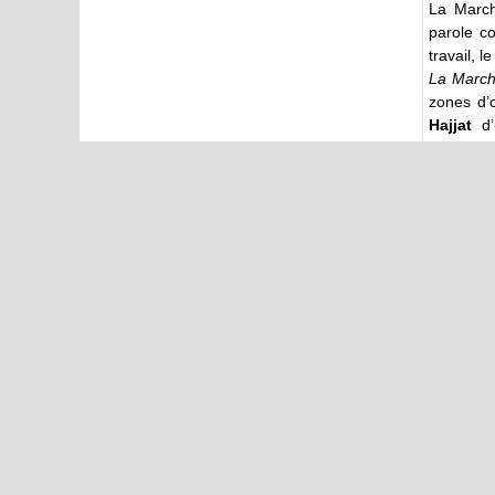
La March
parole co
travail, 
La Marche
zones d’
Hajjat
d’u
national 
tout enti
déviance
rébellion 
post-colo
L’histoir
d’actualit
P.S. :
La March
Abdellal