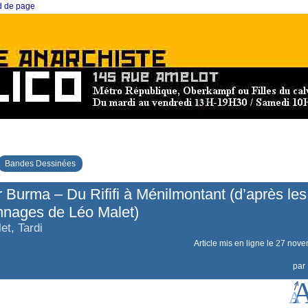
ed de page
Bandes Dessinées
 Burma – Du Rififi à Ménilmontant (d’après les
nnages de Léo Malet)
et, Tardi
Article mis en ligne le
27 nove
par