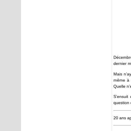
Décembre
dernier 
Mais n’ay
même à r
Quelle n’
S’ensuit
question 
20 ans a