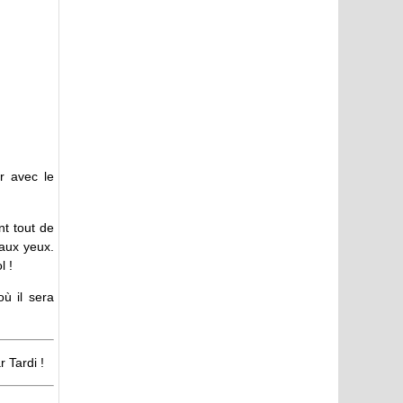
r avec le
nt tout de
aux yeux.
l !
ù il sera
 Tardi !