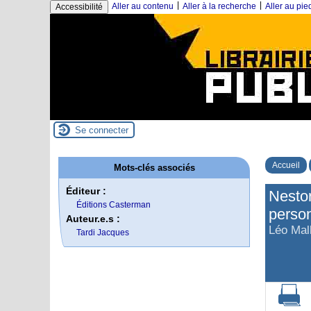
|
|
Aller au contenu
Aller à la recherche
Aller au pi
Accessibilité
Se connecter
Accueil
Mots-clés associés
Éditeur :
Nestor
Éditions Casterman
perso
Auteur.e.s :
Léo Mall
Tardi Jacques