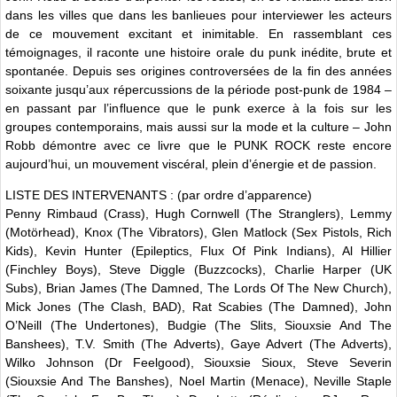
dans les villes que dans les banlieues pour interviewer les acteurs
de ce mouvement excitant et inimitable. En rassemblant ces
témoignages, il raconte une histoire orale du punk inédite, brute et
spontanée. Depuis ses origines controversées de la fin des années
soixante jusqu’aux répercussions de la période post-punk de 1984 –
en passant par l’influence que le punk exerce à la fois sur les
groupes contemporains, mais aussi sur la mode et la culture – John
Robb démontre avec ce livre que le PUNK ROCK reste encore
aujourd’hui, un mouvement viscéral, plein d’énergie et de passion.
LISTE DES INTERVENANTS : (par ordre d’apparence)
Penny Rimbaud (Crass), Hugh Cornwell (The Stranglers), Lemmy
(Motörhead), Knox (The Vibrators), Glen Matlock (Sex Pistols, Rich
Kids), Kevin Hunter (Epileptics, Flux Of Pink Indians), Al Hillier
(Finchley Boys), Steve Diggle (Buzzcocks), Charlie Harper (UK
Subs), Brian James (The Damned, The Lords Of The New Church),
Mick Jones (The Clash, BAD), Rat Scabies (The Damned), John
O’Neill (The Undertones), Budgie (The Slits, Siouxsie And The
Banshees), T.V. Smith (The Adverts), Gaye Advert (The Adverts),
Wilko Johnson (Dr Feelgood), Siouxsie Sioux, Steve Severin
(Siouxsie And The Banshes), Noel Martin (Menace), Neville Staple