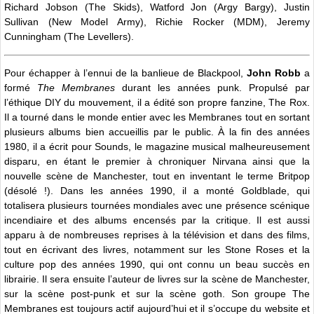
Richard Jobson (The Skids), Watford Jon (Argy Bargy), Justin
Sullivan (New Model Army), Richie Rocker (MDM), Jeremy
Cunningham (The Levellers).
Pour échapper à l’ennui de la banlieue de Blackpool,
John Robb
a
formé
The Membranes
durant les années punk. Propulsé par
l’éthique DIY du mouvement, il a édité son propre fanzine, The Rox.
Il a tourné dans le monde entier avec les Membranes tout en sortant
plusieurs albums bien accueillis par le public. À la fin des années
1980, il a écrit pour Sounds, le magazine musical malheureusement
disparu, en étant le premier à chroniquer Nirvana ainsi que la
nouvelle scène de Manchester, tout en inventant le terme Britpop
(désolé !). Dans les années 1990, il a monté Goldblade, qui
totalisera plusieurs tournées mondiales avec une présence scénique
incendiaire et des albums encensés par la critique. Il est aussi
apparu à de nombreuses reprises à la télévision et dans des films,
tout en écrivant des livres, notamment sur les Stone Roses et la
culture pop des années 1990, qui ont connu un beau succès en
librairie. Il sera ensuite l’auteur de livres sur la scène de Manchester,
sur la scène post-punk et sur la scène goth. Son groupe The
Membranes est toujours actif aujourd’hui et il s’occupe du website et