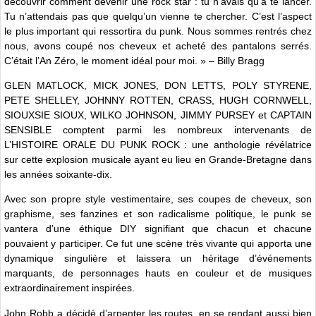
découvrir comment devenir une rock star : tu n’avais qu’à te lancer.
Tu n’attendais pas que quelqu’un vienne te chercher. C’est l’aspect
le plus important qui ressortira du punk. Nous sommes rentrés chez
nous, avons coupé nos cheveux et acheté des pantalons serrés.
C’était l’An Zéro, le moment idéal pour moi. » – Billy Bragg
GLEN MATLOCK, MICK JONES, DON LETTS, POLY STYRENE,
PETE SHELLEY, JOHNNY ROTTEN, CRASS, HUGH CORNWELL,
SIOUXSIE SIOUX, WILKO JOHNSON, JIMMY PURSEY et CAPTAIN
SENSIBLE comptent parmi les nombreux intervenants de
L’HISTOIRE ORALE DU PUNK ROCK : une anthologie révélatrice
sur cette explosion musicale ayant eu lieu en Grande-Bretagne dans
les années soixante-dix.
Avec son propre style vestimentaire, ses coupes de cheveux, son
graphisme, ses fanzines et son radicalisme politique, le punk se
vantera d’une éthique DIY signifiant que chacun et chacune
pouvaient y participer. Ce fut une scène très vivante qui apporta une
dynamique singulière et laissera un héritage d’événements
marquants, de personnages hauts en couleur et de musiques
extraordinairement inspirées.
John Robb a décidé d’arpenter les routes, en se rendant aussi bien