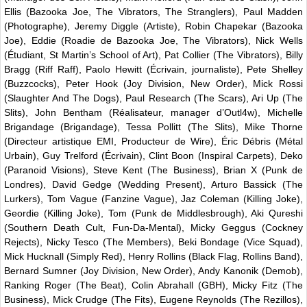
Ellis (Bazooka Joe, The Vibrators, The Stranglers), Paul Madden
(Photographe), Jeremy Diggle (Artiste), Robin Chapekar (Bazooka
Joe), Eddie (Roadie de Bazooka Joe, The Vibrators), Nick Wells
(Étudiant, St Martin’s School of Art), Pat Collier (The Vibrators), Billy
Bragg (Riff Raff), Paolo Hewitt (Écrivain, journaliste), Pete Shelley
(Buzzcocks), Peter Hook (Joy Division, New Order), Mick Rossi
(Slaughter And The Dogs), Paul Research (The Scars), Ari Up (The
Slits), John Bentham (Réalisateur, manager d’Outl4w), Michelle
Brigandage (Brigandage), Tessa Pollitt (The Slits), Mike Thorne
(Directeur artistique EMI, Producteur de Wire), Éric Débris (Métal
Urbain), Guy Trelford (Écrivain), Clint Boon (Inspiral Carpets), Deko
(Paranoid Visions), Steve Kent (The Business), Brian X (Punk de
Londres), David Gedge (Wedding Present), Arturo Bassick (The
Lurkers), Tom Vague (Fanzine Vague), Jaz Coleman (Killing Joke),
Geordie (Killing Joke), Tom (Punk de Middlesbrough), Aki Qureshi
(Southern Death Cult, Fun-Da-Mental), Micky Geggus (Cockney
Rejects), Nicky Tesco (The Members), Beki Bondage (Vice Squad),
Mick Hucknall (Simply Red), Henry Rollins (Black Flag, Rollins Band),
Bernard Sumner (Joy Division, New Order), Andy Kanonik (Demob),
Ranking Roger (The Beat), Colin Abrahall (GBH), Micky Fitz (The
Business), Mick Crudge (The Fits), Eugene Reynolds (The Rezillos),