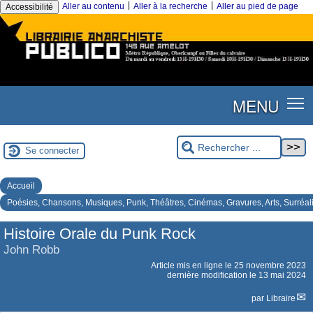
|
|
Aller au contenu
Aller à la recherche
Aller au pied de page
Accessibilité
MENU
Se connecter
Accueil
Poésies, Chansons, Musiques, Punk, Théâtres, Cinémas, Gravures, Arts, Surréa
Histoire Orale du Punk Rock
John Robb
Article mis en ligne le
25 novembre 2023
dernière modification le 13 mai 2024
par
Libraire