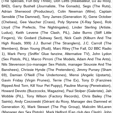
(The Specials, Fun Boy Three), Don Letts (Réalisateur, DJ au Roxy,
BAD), Garry Bushell (Journaliste, The Gonads), Segs (The Ruts),
Adrian Sherwood (Producteur), Colin Newman (Wire), Captain
Sensible (The Damned), Tony James (Generation X), Gene October
(Chelsea), Gee Vaucher (Crass), Poly Styrene (X-Ray Spex), Rob
Lloyd (The Prefects, The Nightingales), Linder Sterling (Artiste,
Ludus), Keith Levene (The Clash, PiL), Jake Burns (Stiff Little
Fingers), Vic Godard (Subway Sect), Nick Cash (Kilburn And The
High Roads, 999) J.J. Burnel (The Stranglers), J.C. Carroll (The
Members), Brian Young (Rudi), Marc Riley (The Fall, DJ BBC Radio
1), Mark Perry (Sniffin’ Glue fanzine, Alternative TV), John Lydon
(Sex Pistols, PiL), Marco Pirroni (The Models, Adam And The Ants),
Nils Stevenson (co-manager Sex Pistols, manager Siouxsie And The
Banshees), Chrissie Hynde (The Pretenders), Jimmy Pursey (Sham
69), Damian O’Neill (The Undertones), Mensi (Angelic Upstarts),
Gavin Friday (Virgin Prunes), Terrie (The Ex), Tony D (Fanzines
Ripped And Torn, Kill Your Pet Puppy), Pauline Murray (Penetration),
Howard Devoto (Buzzcocks, Magazine), Paul Stolper (Galeriste), Jah
Wobble (PiL), Tony Wilson (Factory Records), Chris Bailey (The
Saints), Andy Czezowski (Gérant du Roxy, Manager des Damned et
Generation X), Mark Stewart (The Pop Group), Malcolm McLaren
(Manager des Sex Pistols), Mark Helford (Fan club des Clash), John